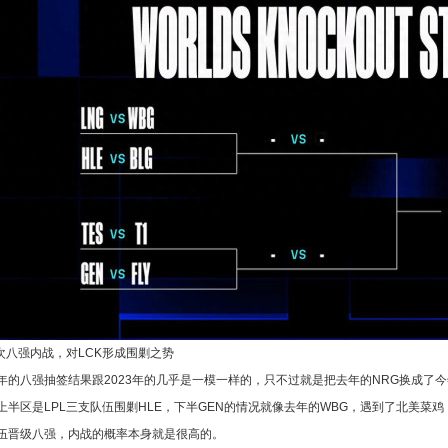
再次八强内战，对LCK形成围剿之势
年的八强抽签结果跟2023年的几乎是一模一样的，只不过就是把去年的NRG换成了今
上半区是LPL三支队伍围剿HLE，下半GEN的情况就像去年的WBG，遇到了北美菜
伍晋级八强，内战的概率本身就是很高的。