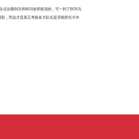
队伍别看BO1和BO3发挥挺强的，可一到了BO5马
精彩，而这才是真正考验各大队伍是否能胜任今年