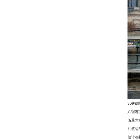
369
八强赛
伍最大
抽签运
估计都