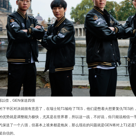
如愿以偿，GEN保送四强
的下半区对决就很有意思了，在瑞士轮T1输给了TES，他们是憋着火想要复仇TES的
的优势就是调整能力极快，尤其是在世界赛，所以这一战，不好说，你只能说相信一手
气保送了一个八强，但基本上谁来都是炮灰，那么现在的问题就是GEN将对上T1还是T
挺自信的。