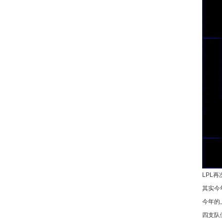
LPL
其实今
今年的
四支队