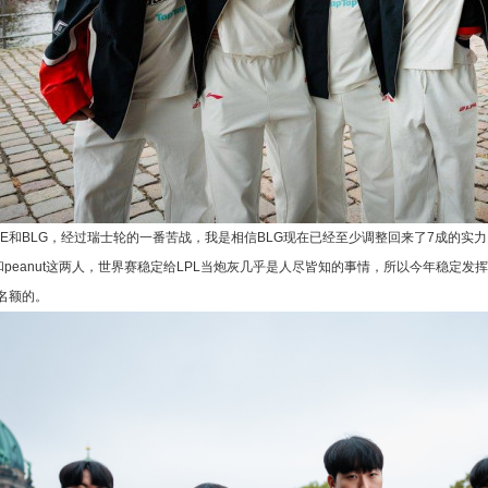
LE和BLG，经过瑞士轮的一番苦战，我是相信BLG现在已经至少调整回来了7成的实
an和peanut这两人，世界赛稳定给LPL当炮灰几乎是人尽皆知的事情，所以今年稳
名额的。