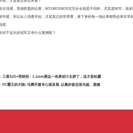
开始，才是真正的世界赛！
直在强调，英雄联盟的比赛，BO1\BO3\BO5完完全全就是不同的，尤其是BO5，很多
形毕露，所以从八强赛开始，才是真正的世界赛，接下来的每一场比赛都势必将非常
强度。
你对于这次的冠军又有什么预测呢？
：
三星S25+亮绝招：1.1mm黑边一体屏设计太拼了，这才是机霸
：
FC霸王的大陆: 马腾开篇专心谋发展, 以最好姿态迎马超、庞德