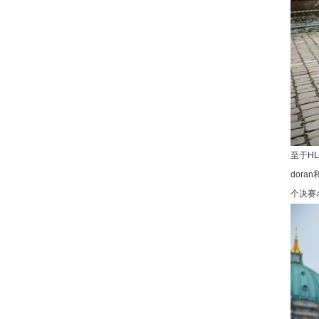
至于H
dor
个决赛