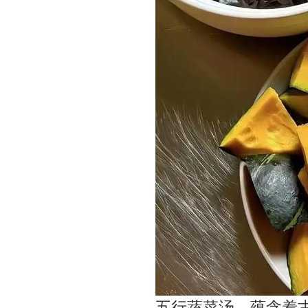
五行蔬菜汤，蕴含着